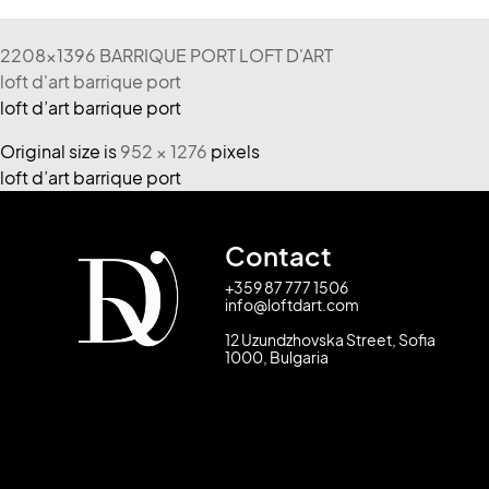
2208x1396 BARRIQUE PORT LOFT D'ART
loft d'art barrique port
loft d’art barrique port
Original size is
952 × 1276
pixels
loft d’art barrique port
Contact
+359 87 777 1506
info@loftdart.com
12 Uzundzhovska Street, Sofia
1000, Bulgaria